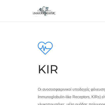
KIR
Oι ανοσοσφαιρινικοί υποδοχείς φόνευσης 
Immunoglobulin-like Receptors, KIRs) εί
γλυκοπρωτεΐνες, μέλη ομάδας πολυμορ