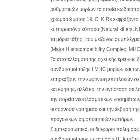
ρυθμιστικών μορίων τα οποία κωδικοποι
χρωμοσώματος 19. Οι KIRs εκφράζονται
κυτταροκτόνα κύτταρα (Natural killers, Ν
τα μόρια τάξης Ι του μείζονος συμπλέγμ
(Major Histocompatibility Complex, MHC
Τα αποτελέσματα της σχετικής έρευνας δ
συνδυασμοί τάξης Ι MHC μορίων και τ
επηρεάζουν την εμφάνιση επιπλοκών σ
και κύησης, αλλά και την αντίσταση σε λ
την πορεία νεοπλασματικών νοσημάτων,
αυτοάνοσα νοσήματα και την έκβαση τη
προγονικών αιμοποιητικών κυττάρων.
Συμπερασματικά, οι διάφοροι πολυμορφι
συνδυασμοί τους με τα μόρια HLA τάξης Ι