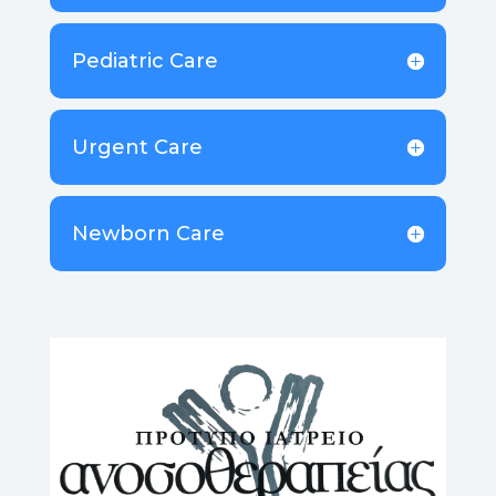
Pediatric Care
Urgent Care
Newborn Care