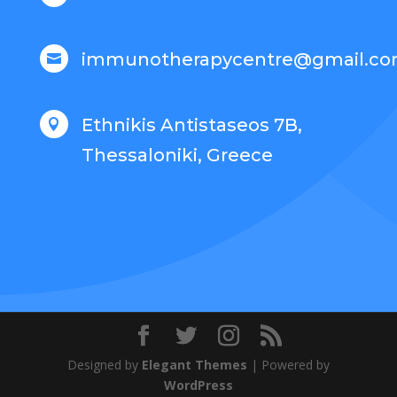
immunotherapycentre@gmail.c

Ethnikis Antistaseos 7B,

Thessaloniki, Greece
Designed by
Elegant Themes
| Powered by
WordPress